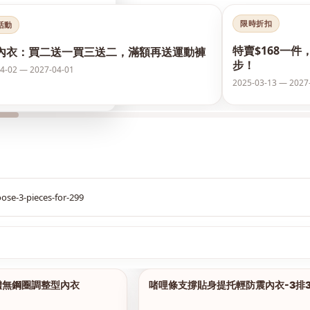
限時折扣
活動
特賣$168一件
內衣：買二送一買三送二，滿額再送運動褲
步！
4-02 — 2027-04-01
2025-03-13 — 2027
$299
體無鋼圈調整型內衣
啫哩條支撐貼身提托輕防震內衣-3排
1/15