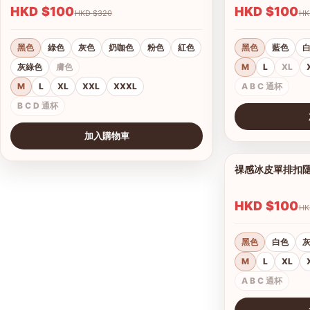
HKD $100
HKD $100
HKD $320
黑色
綠色
灰色
奶咖色
粉色
紅色
黑色
藍色
灰綠色
膚色
M
L
XL
M
L
XL
XXL
XXXL
A B C 通杯
B C D 通杯
查看圖片
加入購物車
祼感冰皮單排扣
HKD $100
黑色
白色
M
L
XL
A B C 通杯