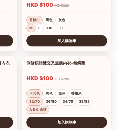
HKD $100
HKD $320
香檳白
黑色
灰色
M
L
XXL
XL
加入購物車
查看圖片
適內衣
側修鎖脂雙交叉無痕內衣-無鋼圈
1/15
1/12
HKD $100
HKD $299
卡其色
灰色
黑色
香檳米
32/70
36/80
34/75
38/85
A B C 通杯
加入購物車