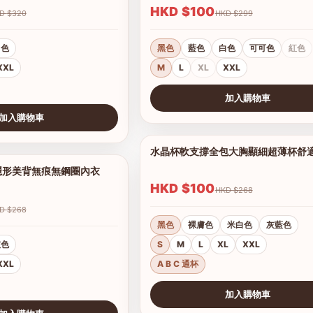
HKD $100
HKD $320
HKD $299
白色
黑色
藍色
白色
可可色
紅色
XXL
M
L
XL
XXL
加入購物車
查看圖片
加入購物車
水晶杯軟支撐全包大胸顯細超薄杯舒
隱形美背無痕無鋼圈內衣
1/16
HKD $100
HKD $268
HKD $268
黑色
裸膚色
米白色
灰藍色
灰色
S
M
L
XL
XXL
XXL
A B C 通杯
加入購物車