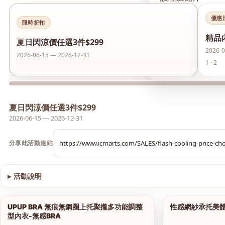
優惠
襪類
限時折扣
精品
‹
夏日閃涼價任選3件$299
護膚品
2026-0
2026-06-15 — 2026-12-31
1 · 2
夏日閃涼價 任選3件
夏日閃涼價任選3件$299
2026-06-15 — 2026-12-31
分享此活動連結
▸
活動說明
查看圖片
UPUP BRA 無痕無鋼圈上托聚攏多功能調整
性感網紗承托美
1/18
型內衣-無感BRA