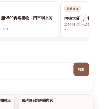
限時折扣
，滿$500再送禮物，門市網上同
內褲大優惠3件75折
›
2026-08-08 — 2028-08-08
-07-01
7.5
複製
3扣穩定
絲滑修副無鋼圈內衣
1/18
1/11