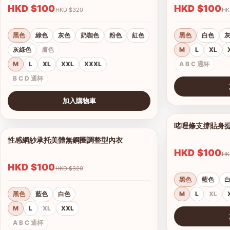
HKD $100
HKD $100
HKD $320
黑色
綠色
灰色
奶咖色
粉色
紅色
黑色
白色
灰綠色
膚色
M
L
XL
M
L
XL
XXL
XXXL
A B C 通杯
B C D 通杯
查看圖片
加入購物車
查看圖片
啫哩條支撐貼身提
性感網紗承托美體無鋼圈調整型內衣
1/15
HKD $100
HKD $100
HKD $320
黑色
藍色
黑色
藍色
白色
M
L
XL
M
L
XL
XXL
A B C 通杯