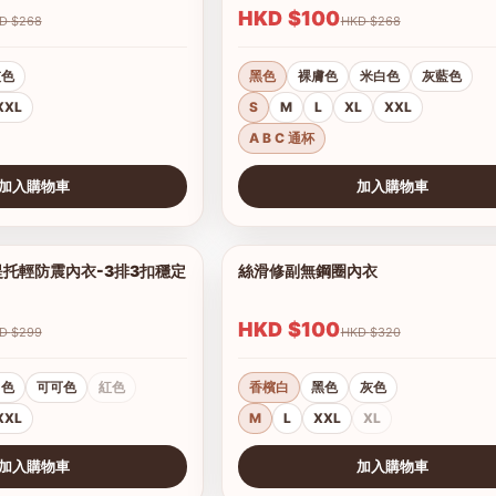
HKD $100
HKD $268
HKD $268
灰色
黑色
裸膚色
米白色
灰藍色
XXL
S
M
L
XL
XXL
A B C 通杯
加入購物車
加入購物車
查看圖片
托輕防震內衣-3排3扣穩定
絲滑修副無鋼圈內衣
1/18
HKD $100
HKD $299
HKD $320
白色
可可色
紅色
香檳白
黑色
灰色
XXL
M
L
XXL
XL
加入購物車
加入購物車