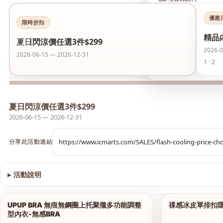
優惠
襪類
限時折扣
精品
‹
夏日閃涼價任選3件$299
護膚品
2026-0
2026-06-15 — 2026-12-31
1 · 2
夏日閃涼價 任選3件
夏日閃涼價任選3件$299
2026-06-15 — 2026-12-31
分享此活動連結
▸
活動說明
查看圖片
UPUP BRA 無痕無鋼圈上托聚攏多功能調整
祼感冰皮單排扣
1/18
型內衣-無感BRA