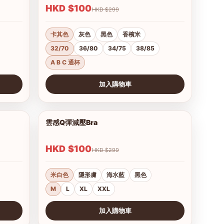
HKD $100
HKD $299
卡其色
灰色
黑色
香檳米
32/70
36/80
34/75
38/85
A B C 通杯
加入購物車
查看圖片
雲感Q彈減壓Bra
1/11
1/12
HKD $100
HKD $299
米白色
隱形膚
海水藍
黑色
M
L
XL
XXL
加入購物車