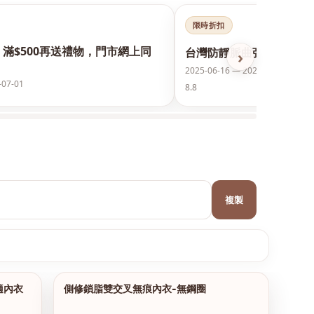
限時折扣
，滿$500再送禮物，門市網上同
台灣防靜脈曲張襪保護美腿
›
2025-06-16 — 2026-12-31
-07-01
8.8
複製
適內衣
側修鎖脂雙交叉無痕內衣-無鋼圈
1/15
1/12