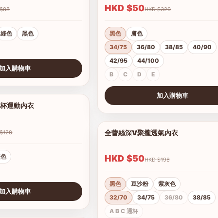
HKD $50
HKD $88
HKD $320
綠色
黑色
黑色
膚色
34/75
36/80
38/85
40/90
42/95
44/100
加入購物車
B
C
D
E
加入購物車
罩杯運動內衣
1/6
查看圖片
全蕾絲深V聚攏透氣內衣
HKD $128
灰色
HKD $50
HKD $198
黑色
豆沙粉
紫灰色
加入購物車
32/70
34/75
36/80
38/85
A B C 通杯