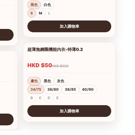
黑色
白色
S
M
L
加入購物車
查看圖片
超薄無鋼圈機能內衣-特薄0.2
1/21
1/15
HKD $50
HKD $320
膚色
黑色
灰色
34/75
36/80
38/85
40/90
B
C
D
E
加入購物車