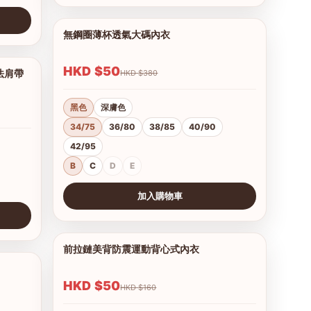
無鋼圈薄杯透氣大碼內衣
1/12
HKD $50
法肩帶
HKD $380
1/12
黑色
深膚色
34/75
36/80
38/85
40/90
42/95
B
C
D
E
加入購物車
查看圖片
前拉鏈美背防震運動背心式內衣
1/7
1/9
HKD $50
HKD $160