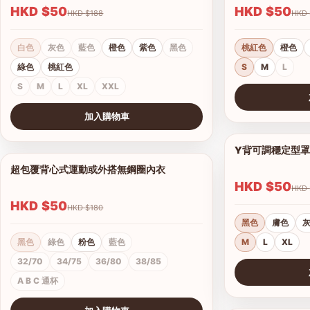
HKD $50
HKD $50
HKD $188
白色
灰色
藍色
橙色
紫色
黑色
桃紅色
橙色
綠色
桃紅色
S
M
L
S
M
L
XL
XXL
查看圖片
加入購物車
查看圖片
Y背可調穩定型
超包覆背心式運動或外搭無鋼圈內衣
1/4
HKD $50
HKD $50
HKD $180
黑色
膚色
黑色
綠色
粉色
藍色
M
L
XL
32/70
34/75
36/80
38/85
A B C 通杯
查看圖片