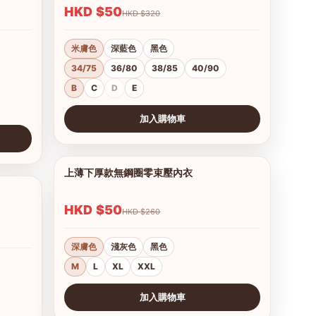
HKD $50
HKD $320
米膚色
深藍色
黑色
34/75
36/80
38/85
40/90
B
C
D
E
加入購物車
查看圖片
上薄下厚款無鋼圈零束壓內衣
1/12
1/8
HKD $50
HKD $260
深膚色
淺灰色
黑色
M
L
XL
XXL
加入購物車
查看圖片