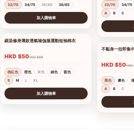
32/70
34/75
36/80
38/85
32/70
34/75
A
B
C
加入購物車
查看圖片
查看圖片
緞染修身薄款透氣瑜伽服運動短袖棉衣
1/17
不黏身一拉即集
HKD $50
HKD $88
HKD $50
桃紅色
橙色
灰色
綠色
藍色
S
M
L
XL
黑色
膚色
A
B
C
加入購物車
查看圖片
查看圖片