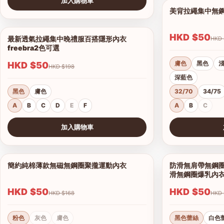
加入購物車
美背拉繩集中無
查看圖片
HKD $50
最新透氣拉繩集中晚禮服百搭隱形內衣
1/6
freebra2色可選
膚色
黑色
HKD $50
HKD $198
深藍色
黑色
膚色
32/70
34/75
A
B
C
D
E
F
A
B
C
加入購物車
查看圖片
查看圖片
簡約純棉薄款無磁無鋼圈聚攏運動內衣
防滑無肩帶無鋼圈
1/7
滑無鋼圈爆乳內
HKD $50
HKD $50
HKD $168
粉色
灰色
膚色
黑色蕾絲
白色