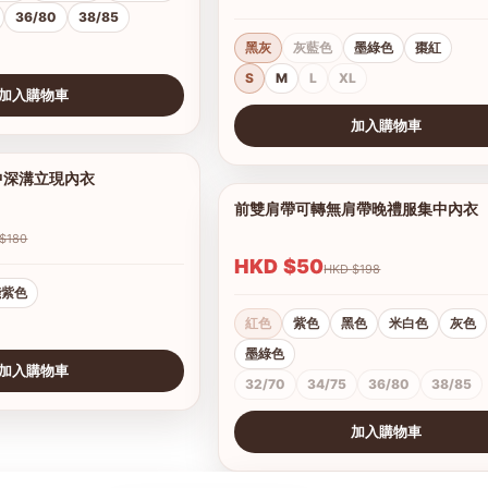
36/80
38/85
黑灰
灰藍色
墨綠色
棗紅
S
M
L
XL
加入購物車
加入購物車
查看圖片
中深溝立現內衣
1/8
前雙肩帶可轉無肩帶晚禮服集中內衣
HKD $180
HKD $50
HKD $198
淺紫色
紅色
紫色
黑色
米白色
灰色
墨綠色
加入購物車
32/70
34/75
36/80
38/85
加入購物車
查看圖片