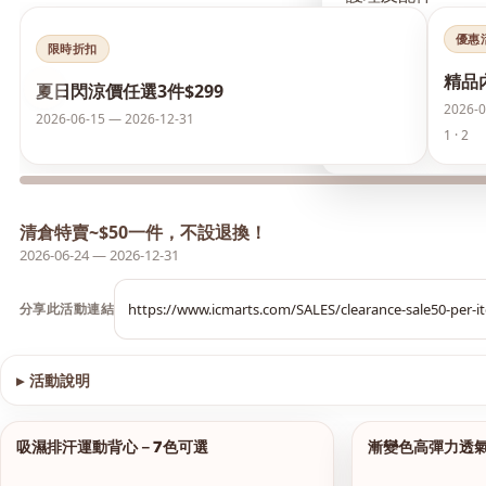
優惠
襪類
限時折扣
精品
‹
夏日閃涼價任選3件$299
護膚品
2026-0
2026-06-15 — 2026-12-31
1 · 2
夏日閃涼價 任選3件
清倉特賣~$50一件，不設退換！
2026-06-24 — 2026-12-31
分享此活動連結
▸
活動說明
查看圖片
吸濕排汗運動背心－7色可選
漸變色高彈力透
1/9