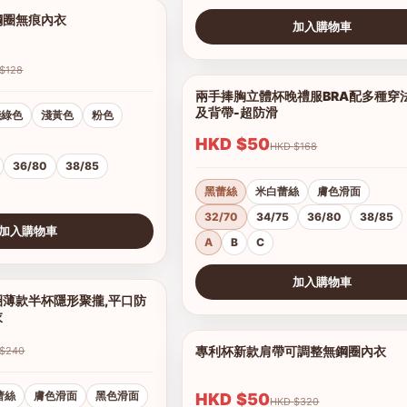
鋼圈無痕內衣
1/7
加入購物車
查看圖片
HKD $128
兩手捧胸立體杯晚禮服BRA配多種穿
及背帶-超防滑
淺綠色
淺黃色
粉色
HKD $50
HKD $168
36/80
38/85
黑蕾絲
米白蕾絲
膚色滑面
32/70
34/75
36/80
38/85
加入購物車
A
B
C
加入購物車
薄款半杯隱形聚攏,平口防
1/16
查看圖片
衣
專利杯新款肩帶可調整無鋼圈內衣
HKD $240
蕾絲
膚色滑面
黑色滑面
HKD $50
HKD $320