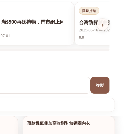
限時折扣
，滿$500再送禮物，門市網上同
台灣防靜脈曲張襪保護美腿
›
2025-06-16 — 2026-12-31
-07-01
8.8
複製
薄款透氣側加高收副乳無鋼圈內衣
1/10
1/17