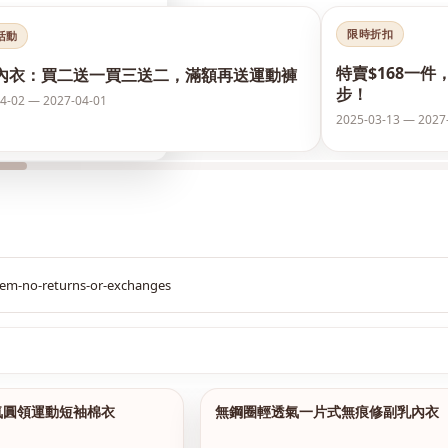
限時折扣
活動
特賣$168一件
內衣：買二送一買三送二，滿額再送運動褲
步！
4-02 — 2027-04-01
2025-03-13 — 2027
$299
氣圓領運動短袖棉衣
無鋼圈輕透氣一片式無痕修副乳內衣
1/15