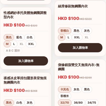
查看圖片
絲滑修副無鋼圈內衣
1/11
性感網紗承托美體無鋼圈調整
1/15
型內衣
HKD $100
HKD $320
HKD $100
HKD $320
香檳白
黑色
灰色
黑色
藍色
白色
M
L
XXL
XL
M
L
XL
XXL
加入購物車
港澳中文
A B C 通杯
查看圖片
English
加入購物車
側修鎖脂雙交叉無痕內衣-無
1/12
查看圖片
鋼圈
HKD $100
祼感冰皮單排扣隱形美背無痕
HKD $299
1/16
無鋼圈內衣
卡其色
灰色
黑色
HKD $100
HKD $268
香檳米
黑色
白色
灰色
32/70
36/80
34/75