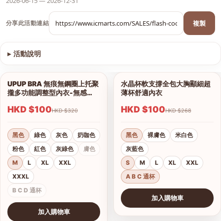
2026-06-15 — 2026-12-31
複製
分享此活動連結
▸
活動說明
查看圖片
UPUP BRA 無痕無鋼圈上托聚
水晶杯軟支撐全包大胸顯細超
1/18
1/15
攏多功能調整型內衣-無感
薄杯舒適內衣
BRA
HKD $100
HKD $100
HKD $320
HKD $268
黑色
綠色
灰色
奶咖色
黑色
裸膚色
米白色
粉色
紅色
灰綠色
膚色
灰藍色
M
L
XL
XXL
S
M
L
XL
XXL
XXXL
A B C 通杯
B C D 通杯
加入購物車
查看圖片
加入購物車