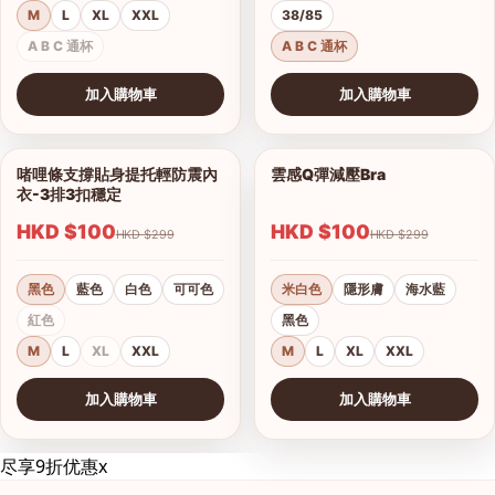
M
L
XL
XXL
38/85
A B C 通杯
A B C 通杯
加入購物車
加入購物車
查看圖片
查看圖片
啫哩條支撐貼身提托輕防震內
雲感Q彈減壓Bra
1/18
1/12
衣-3排3扣穩定
HKD $100
HKD $100
HKD $299
HKD $299
黑色
藍色
白色
可可色
米白色
隱形膚
海水藍
紅色
黑色
M
L
XL
XXL
M
L
XL
XXL
加入購物車
加入購物車
查看圖片
尽享9折优惠
x