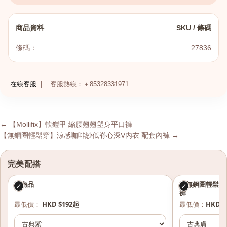
商品資料
SKU / 條碼
條碼：
27836
在線客服
|
客服熱線：＋85328331971
← 【Mollifix】軟鎧甲 縮腰翹翹塑身平口褲
【無鋼圈輕鬆穿】涼感咖啡紗低脊心深V內衣 配套內褲 →
完美配搭
本商品
【無鋼圈輕鬆穿
✓
✓
褲
最低價：
HKD $192起
最低價：
HKD $