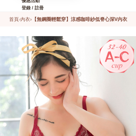
優惠活動
登錄 / 註冊
首頁
›
內衣
›
【無鋼圈輕鬆穿】涼感咖啡紗低脊心深V內衣