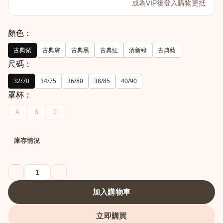
成為VIP後登入購物更抵
顏色：
古典紫
古典膚
古典黑
古典紅
清新綠
古典藍
尺碼：
32/70
34/75
36/80
38/85
40/90
罩杯：
A
B
C
庫存情況
加入購物車
立即購買