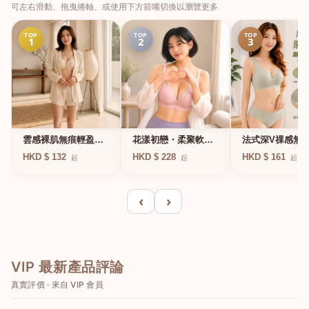
可左右滑動、拖曳捲軸、或使用下方箭嘴切換以瀏覽更多
TOP
TOP
TOP
1
2
3
法式深V祼感無
雲感裸肌無痕輕盈無
花漾初戀・柔聚軟鋼
凍軟支撐條無鋼
鋼圈內衣
圈蕾絲內衣
HKD $ 161
HKD $ 132
HKD $ 228
起
起
起
衣
‹
›
VIP 最新產品評論
真實評價 · 來自 VIP 會員