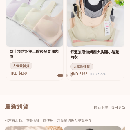
防上滑防陀第二階後發育期內
舒適無痕無鋼圈大胸顯小運動
衣
內衣
人氣款補貨
人氣款補貨
HKD $168
HKD $192
HKD $320
最新到貨
最新上架 · 每日更新
可左右滑動、拖曳捲軸、或使用下方箭嘴切換以瀏覽更多