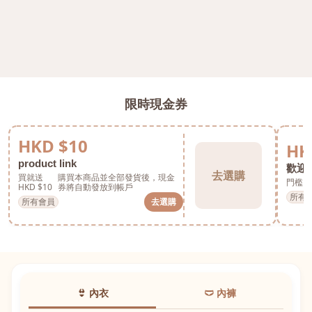
限時現金券
HKD $10
HK
product link
歡迎券
去選購
買就送
購買本商品並全部發貨後，現金
門檻 H
HKD $10
券將自動發放到帳戶
所有
所有會員
去選購
👙 內衣
🩲 內褲