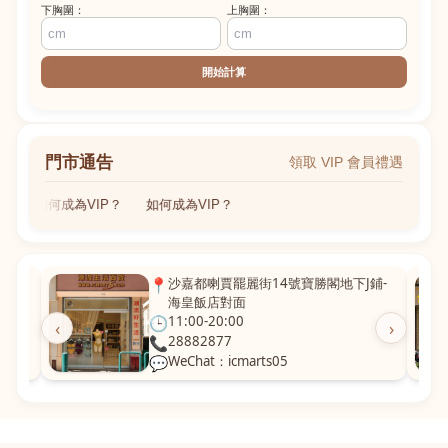
下胸圍：
上胸圍：
開始計算
門市通告
領取 VIP 會員禮遇
如何成為VIP？
如何成為VIP？
粵華廣
📍
沙嘉都喇賈罷麗街14號寶勝閣地下J鋪-
海皇飯店對面
🕒
11:00-20:00
‹
›
📞
28882877
💬
WeChat：icmarts05