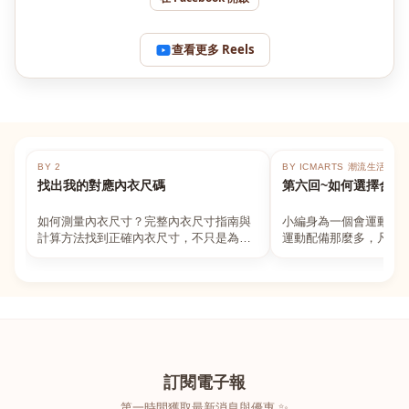
查看更多 Reels
BY 2
BY ICMARTS 潮流生活百貨
找出我的對應內衣尺碼
第六回~如何選擇合適
如何測量內衣尺寸？完整內衣尺寸指南與
小編身為一個會運動的
計算方法找到正確內衣尺寸，不只是為了
運動配備那麼多，凡舉
數字好看，而是為了長時間穿著的舒適與
動上衣，外套，內衣，
支撐。如果你...
堆！真的很多人...
訂閱電子報
第一時間獲取最新消息與優惠 ✨