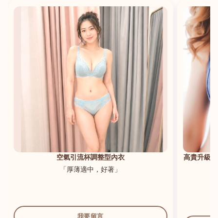
港澳中文
English
空氣引流杯調整型內衣
高貴升級新
「厚薄適中，好著」
我要留言