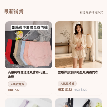
最新補貨
精選最新補貨款式
高腰純棉舒適透氣蕾絲花邊三
雲感裸肌無痕輕盈無鋼圈內衣
角褲
人氣款補貨
人氣款補貨
HKD $132
HKD $220
HKD $68