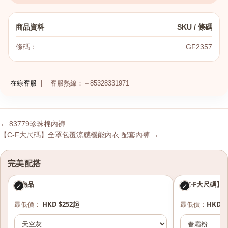
商品資料
SKU / 條碼
條碼：
GF2357
在線客服
|
客服熱線：＋85328331971
← 83779珍珠棉內褲
【C-F大尺碼】全罩包覆涼感機能內衣 配套內褲 →
完美配搭
本商品
【C-F大尺碼】
✓
✓
最低價：
HKD $252起
最低價：
HKD $