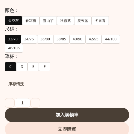
顏色：
天空灰
春霜粉
雪山芋
秋霞紫
夏夜藍
冬泉青
尺碼：
32/70
34/75
36/80
38/85
40/90
42/95
44/100
46/105
罩杯：
C
D
E
F
庫存情況
加入購物車
立即購買