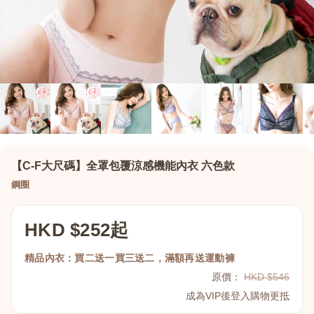
【C-F大尺碼】全罩包覆涼感機能內衣 六色款
鋼圈
HKD $252起
精品內衣：買二送一買三送二，滿額再送運動褲
原價：
HKD $546
成為VIP後登入購物更抵