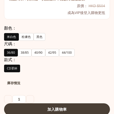
原價：
HKD $504
成為VIP後登入購物更抵
顏色：
米白色
粉膚色
黑色
尺碼：
36/80
38/85
40/90
42/95
44/100
款式：
CD罩杯
港澳中文
English
庫存情況
加入購物車