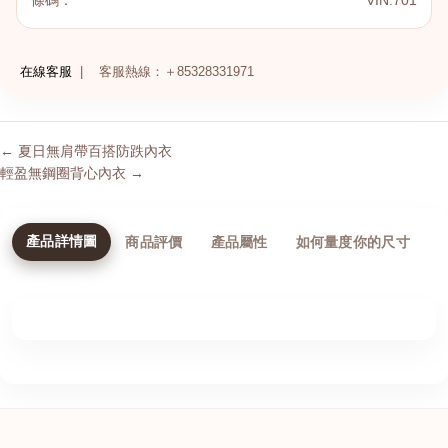
條碼：
VIN.701
在線客服
|
客服熱線：＋85328331971
← 夏日無肩帶百搭防跌內衣
輕盈無鋼圈背心內衣 →
產品詳情圖
商品評價
產品屬性
如何量度你的尺寸