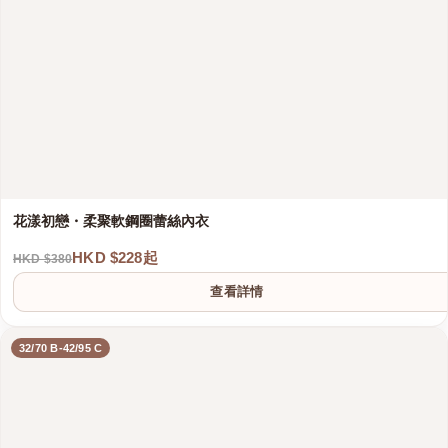
花漾初戀・柔聚軟鋼圈蕾絲內衣
HKD $228起
HKD $380
港澳中文
查看詳情
English
32/70 B-42/95 C