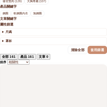
修背贅肉 (126)
大胸專屬 (107)
產品關鍵字
鋼圈
軟鋼圈內衣
無鋼圈
文章關鍵字
屬性篩選
尺碼
罩杯
清除全部
套用篩選
全部
161
產品
161
文章
0
排序