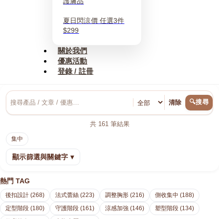
護膚品
夏日閃涼價 任選3件
$299
關於我們
優惠活動
登錄 / 註冊
🔍搜尋
清除
共
161
筆結果
集中
顯示篩選與關鍵字 ▾
熱門 TAG
後扣設計 (268)
法式蕾絲 (223)
調整胸形 (216)
側收集中 (188)
定型階段 (180)
守護階段 (161)
涼感加強 (146)
塑型階段 (134)