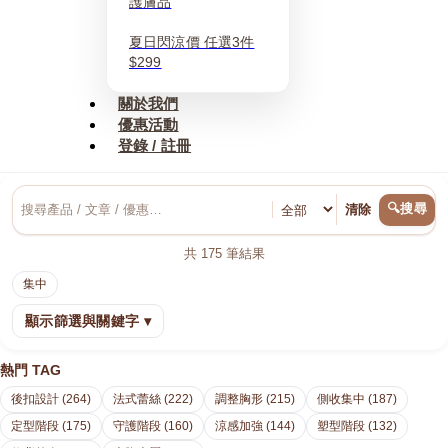
護膚品
夏日閃涼價 任選3件
$299
關於我們
優惠活動
登錄 / 註冊
🔍搜尋
清除
共
175
筆結果
集中
顯示篩選與關鍵字 ▾
熱門 TAG
後扣設計 (264)
法式蕾絲 (222)
調整胸形 (215)
側收集中 (187)
定型階段 (175)
守護階段 (160)
涼感加強 (144)
塑型階段 (132)