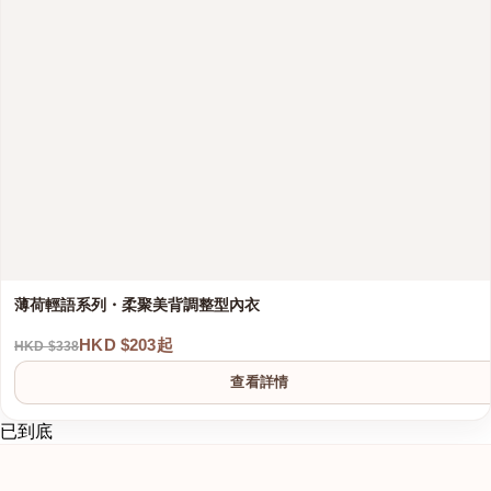
薄荷輕語系列・柔聚美背調整型內衣
HKD $203起
HKD $338
查看詳情
已到底