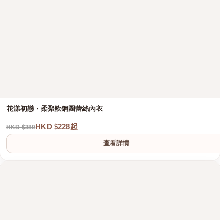
花漾初戀・柔聚軟鋼圈蕾絲內衣
HKD $228起
HKD $380
港澳中文
查看詳情
English