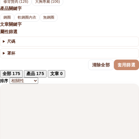
修背贅肉 (126)
大胸專屬 (106)
產品關鍵字
鋼圈
軟鋼圈內衣
無鋼圈
文章關鍵字
屬性篩選
尺碼
罩杯
清除全部
套用篩選
全部
175
產品
175
文章
0
排序