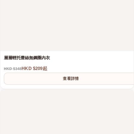
層層輕托蕾絲無鋼圈內衣
HKD $209起
HKD $348
查看詳情