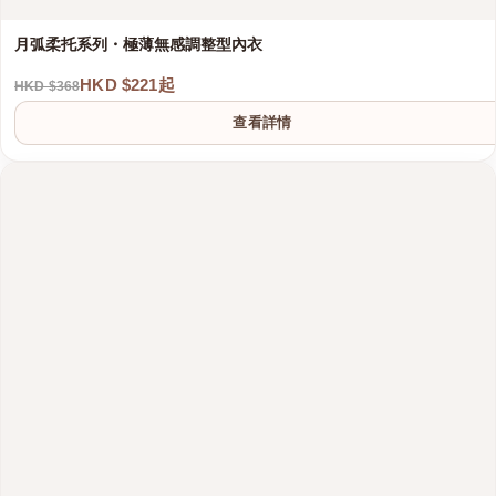
月弧柔托系列・極薄無感調整型內衣
HKD $221起
HKD $368
查看詳情