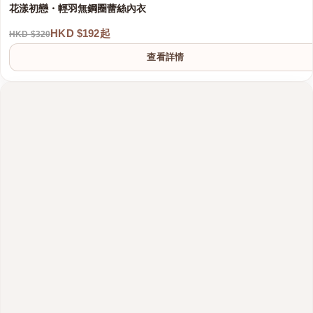
花漾初戀・輕羽無鋼圈蕾絲內衣
HKD $192起
HKD $320
查看詳情