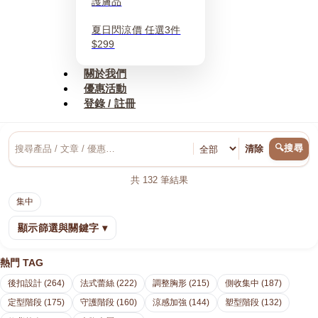
護膚品
夏日閃涼價 任選3件
$299
關於我們
優惠活動
登錄 / 註冊
🔍搜尋
清除
共
132
筆結果
集中
顯示篩選與關鍵字 ▾
熱門 TAG
後扣設計 (264)
法式蕾絲 (222)
調整胸形 (215)
側收集中 (187)
定型階段 (175)
守護階段 (160)
涼感加強 (144)
塑型階段 (132)