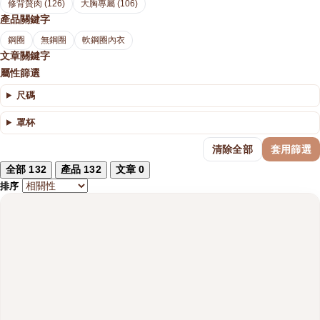
修背贅肉 (126)
大胸專屬 (106)
產品關鍵字
鋼圈
無鋼圈
軟鋼圈內衣
文章關鍵字
屬性篩選
尺碼
罩杯
清除全部
套用篩選
全部
132
產品
132
文章
0
排序