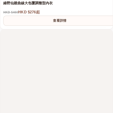
綠野仙蹤曲線大包覆調整型內衣
HKD $276起
HKD $460
查看詳情