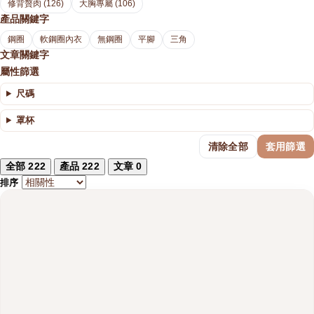
修背贅肉 (126)
大胸專屬 (106)
產品關鍵字
鋼圈
軟鋼圈內衣
無鋼圈
平腳
三角
文章關鍵字
屬性篩選
尺碼
罩杯
清除全部
套用篩選
全部
222
產品
222
文章
0
排序