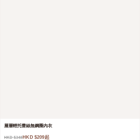
層層輕托蕾絲無鋼圈內衣
HKD $209起
HKD $348