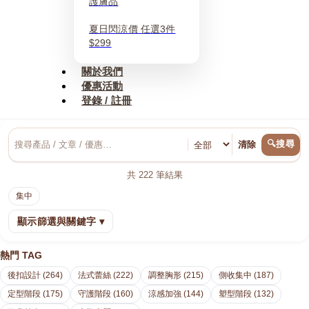
護膚品
夏日閃涼價 任選3件
$299
關於我們
優惠活動
登錄 / 註冊
🔍搜尋
清除
共
222
筆結果
集中
顯示篩選與關鍵字 ▾
熱門 TAG
後扣設計 (264)
法式蕾絲 (222)
調整胸形 (215)
側收集中 (187)
定型階段 (175)
守護階段 (160)
涼感加強 (144)
塑型階段 (132)