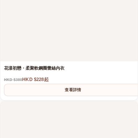
花漾初戀・柔聚軟鋼圈蕾絲內衣
HKD $228起
HKD $380
港澳中文
查看詳情
English