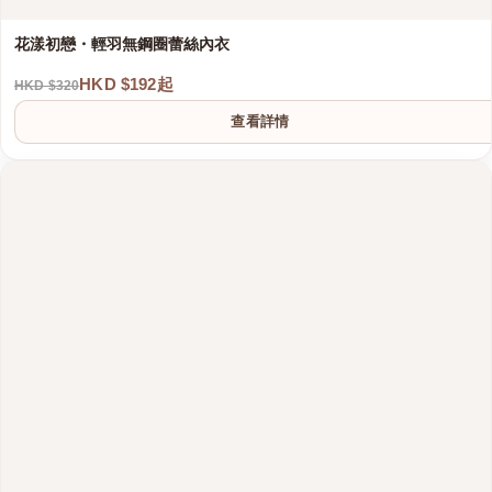
花漾初戀・輕羽無鋼圈蕾絲內衣
HKD $192起
HKD $320
查看詳情