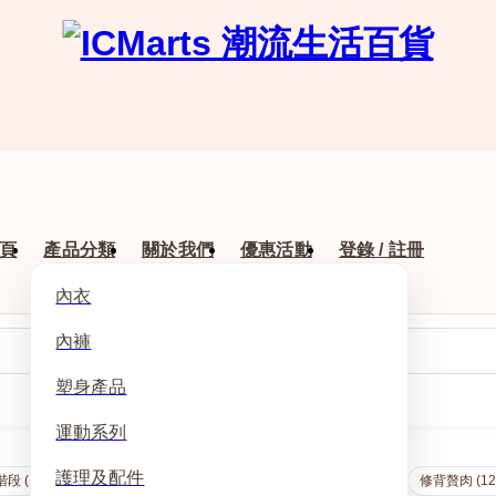
頁
產品分類
關於我們
優惠活動
登錄 / 註冊
內衣
內褲
塑身產品
運動系列
護理及配件
段 (175)
守護階段 (160)
涼感加強 (144)
塑型階段 (132)
修背贅肉 (12