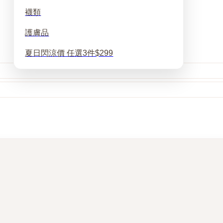
襪類
護膚品
夏日閃涼價 任選3件$299