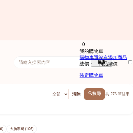
0
我的購物車
購物車還沒有添加商品
搜索
總價： 商品總價
確定購物車
🔍搜尋
清除
共
276
筆結果
6)
大胸專屬 (106)