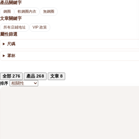
產品關鍵字
鋼圈
軟鋼圈內衣
無鋼圈
文章關鍵字
所有店鋪地址
VIP 政策
屬性篩選
尺碼
罩杯
全部
276
產品
268
文章
8
排序