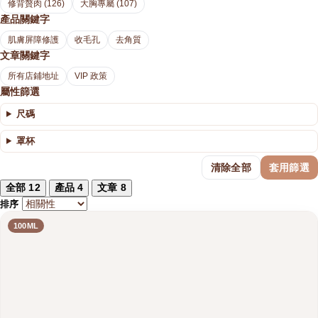
修背贅肉 (126)
大胸專屬 (107)
產品關鍵字
肌膚屏障修護
收毛孔
去角質
文章關鍵字
所有店鋪地址
VIP 政策
屬性篩選
尺碼
罩杯
清除全部
套用篩選
全部
12
產品
4
文章
8
排序
100ML