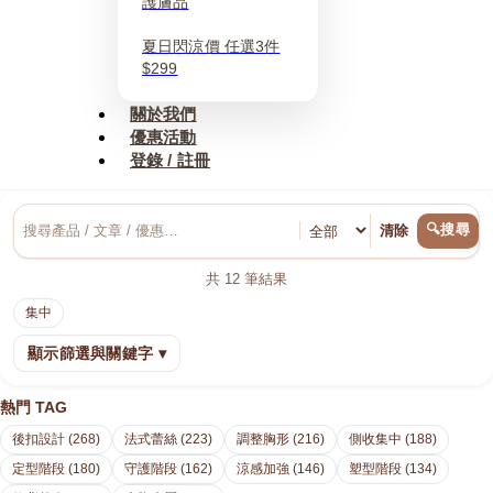
護膚品
夏日閃涼價 任選3件
$299
關於我們
優惠活動
登錄 / 註冊
🔍搜尋
清除
共
12
筆結果
集中
顯示篩選與關鍵字 ▾
熱門 TAG
後扣設計 (268)
法式蕾絲 (223)
調整胸形 (216)
側收集中 (188)
定型階段 (180)
守護階段 (162)
涼感加強 (146)
塑型階段 (134)