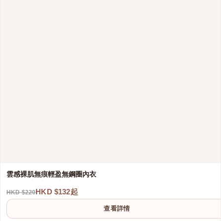
雲感裸肌無痕輕盈無鋼圈內衣
HKD $132起
HKD $220
查看詳情