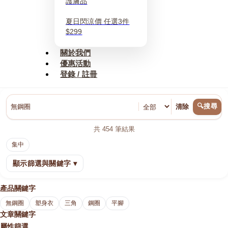
護膚品
夏日閃涼價 任選3件
$299
關於我們
優惠活動
登錄 / 註冊
🔍搜尋
清除
共
454
筆結果
集中
顯示篩選與關鍵字 ▾
產品關鍵字
無鋼圈
塑身衣
三角
鋼圈
平腳
文章關鍵字
屬性篩選