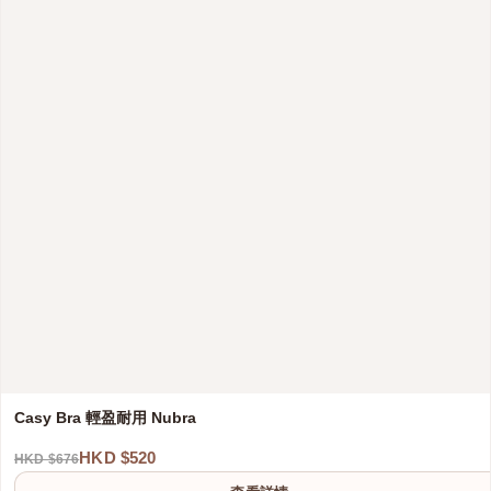
Casy Bra 輕盈耐用 Nubra
HKD $520
HKD $676