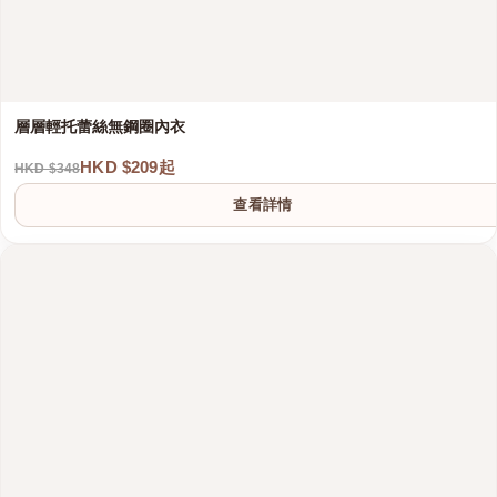
層層輕托蕾絲無鋼圈內衣
HKD $209起
HKD $348
查看詳情
港澳中文
English