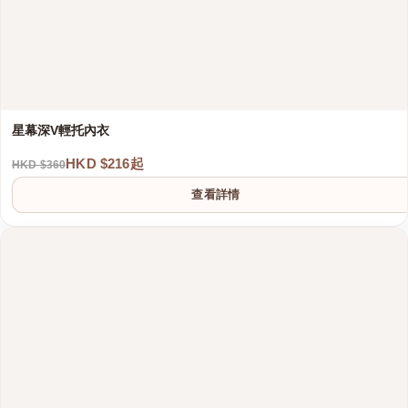
星幕深V輕托內衣
HKD $216起
HKD $360
查看詳情