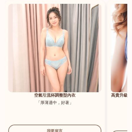
港澳中文
English
空氣引流杯調整型內衣
高貴升級新
「厚薄適中，好著」
我要留言