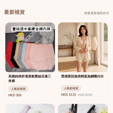
最新補貨
精選最新補貨款式
高腰純棉舒適透氣蕾絲花邊三
雲感裸肌無痕輕盈無鋼圈內衣
角褲
人氣款補貨
人氣款補貨
HKD $132
HKD $220
HKD $68