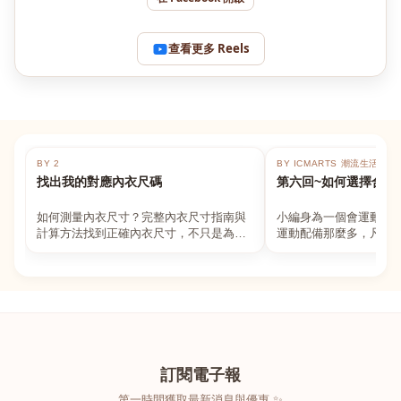
查看更多 Reels
BY 2
BY ICMARTS 潮流生活百貨
找出我的對應內衣尺碼
第六回~如何選擇合適
如何測量內衣尺寸？完整內衣尺寸指南與
小編身為一個會運動的
計算方法找到正確內衣尺寸，不只是為了
運動配備那麼多，凡舉
數字好看，而是為了長時間穿著的舒適與
動上衣，外套，內衣，
支撐。如果你...
堆！真的很多人...
訂閱電子報
第一時間獲取最新消息與優惠 ✨