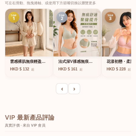
可左右滑動、拖曳捲軸、或使用下方箭嘴切換以瀏覽更多
TOP
TOP
TOP
1
2
3
法式深V祼感無痕果
雲感裸肌無痕輕盈無
花漾初戀・柔聚
凍軟支撐條無鋼圈內
鋼圈內衣
圈蕾絲內衣
HKD $ 161
HKD $ 132
HKD $ 228
起
起
起
衣
‹
›
VIP 最新產品評論
真實評價 · 來自 VIP 會員