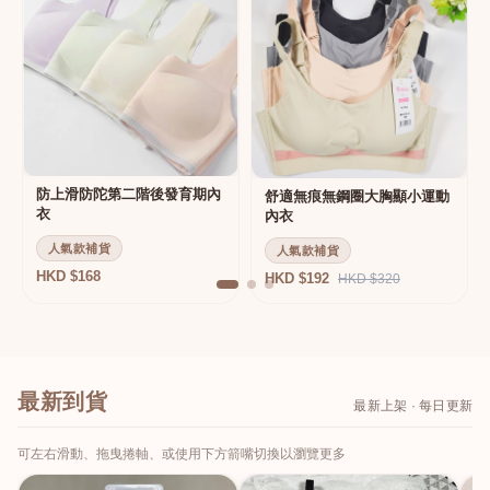
防上滑防陀第二階後發育期內
舒適無痕無鋼圈大胸顯小運動
衣
內衣
人氣款補貨
人氣款補貨
HKD $168
HKD $192
HKD $320
最新到貨
最新上架 · 每日更新
可左右滑動、拖曳捲軸、或使用下方箭嘴切換以瀏覽更多