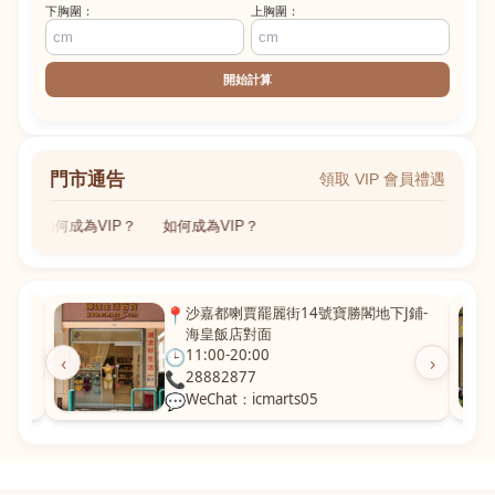
下胸圍：
上胸圍：
開始計算
門市通告
領取 VIP 會員禮遇
如何成為VIP？
如何成為VIP？
粵華廣
📍
沙嘉都喇賈罷麗街14號寶勝閣地下J鋪-
海皇飯店對面
🕒
11:00-20:00
‹
›
📞
28882877
💬
WeChat：icmarts05