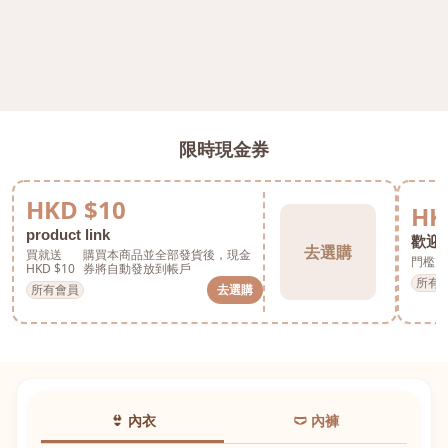
限時現金券
HKD $10
HK
product link
歡迎券
去選購
買就送
購買本商品並全部發貨後，現金
門檻 H
HKD $10
券將自動發放到帳戶
所有
所有會員
去選購
👙 內衣
🩲 內褲