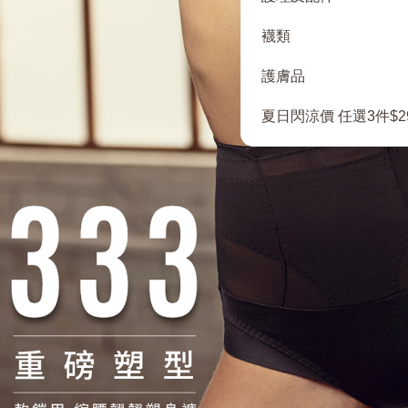
襪類
護膚品
夏日閃涼價 任選3件$2