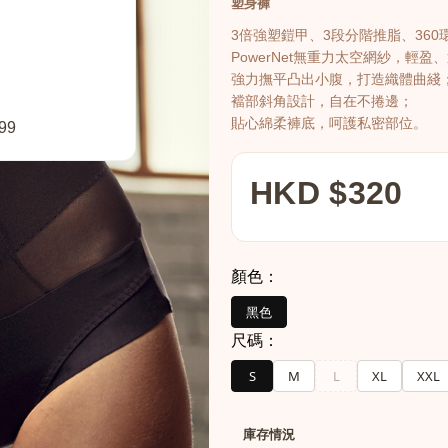
塑身褲
3倍強塑鎧甲、3段分階推脂、360
PowerNet無重力太空網紗，輕盈
強力撫平凸出小腹，打造織體曲綫
襠部斜角設計，自在不捲邊；
貼心綿柔褲底，呵護私密部位。
99
HKD $320
顏色：
黑色
尺碼：
S
M
L
XL
XXL
庫存情況