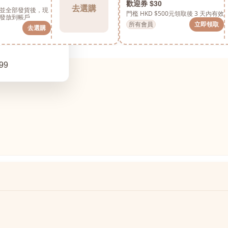
歡迎券 $30
去選購
並全部發貨後，現
門檻 HKD $500元
領取後 3 天內有效
發放到帳戶
所有會員
立即領取
去選購
99