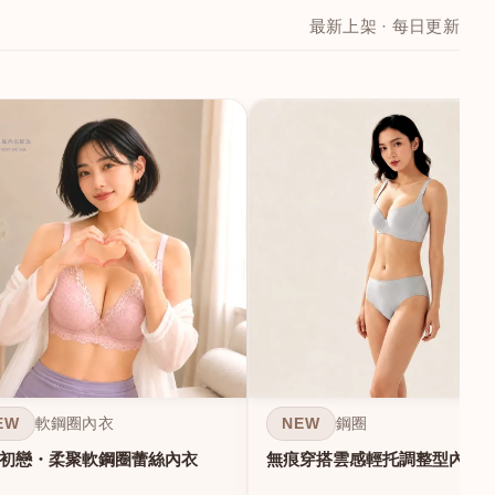
最新上架 · 每日更新
EW
NEW
軟鋼圈內衣
鋼圈
初戀・柔聚軟鋼圈蕾絲內衣
無痕穿搭雲感輕托調整型內衣