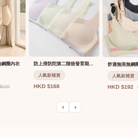
無鋼圈內衣
防上滑防陀第二階後發育期內衣
人氣款補貨
人氣款補貨
HKD $168
HKD $192
$220
‹
›