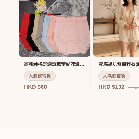
高腰純棉舒適透氣蕾絲花邊三角褲
雲感裸肌無痕輕盈
人氣款補貨
人氣款補貨
HKD $68
HKD $132
HKD 