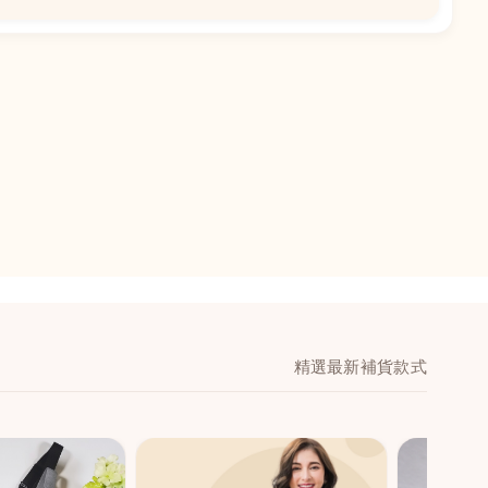
📍
閣地下J鋪-海皇
澳門黑沙環馬場大馬
舖 (萬寧隔離)
🕒
11:00-20:00
📞
28474006
💬
WeChat：icmarts0
精選最新補貨款式