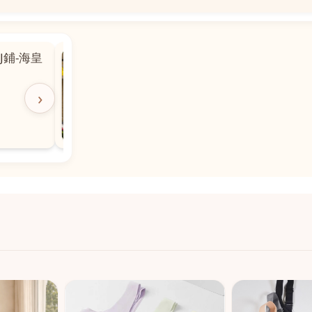
📍
 粵華廣場對
沙嘉都喇賈罷麗街14號寶勝
飯店對面
🕒
11:00-20:00
›
📞
28882877
💬
WeChat：icmarts05