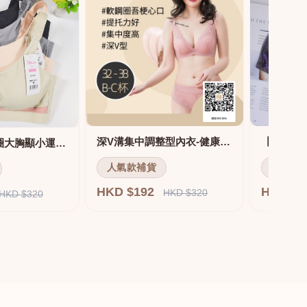
深V溝集中調整型內衣-健康軟鋼圈
舒適無痕無鋼圈大胸顯小運動內衣
人氣款補貨
人氣款
HKD $192
HKD $
HKD $320
HKD $320