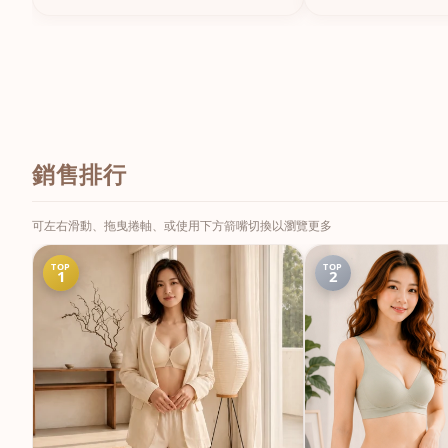
銷售排行
可左右滑動、拖曳捲軸、或使用下方箭嘴切換以瀏覽更多
TOP
TOP
1
2