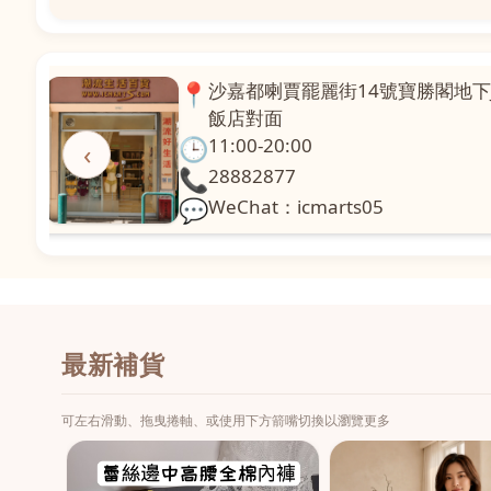
📍
澳門啤利喇街121號珍興樓L1舖
面
🕒
11:00-20:00
‹
📞
28331971
💬
WeChat：icmarts02
最新補貨
可左右滑動、拖曳捲軸、或使用下方箭嘴切換以瀏覽更多