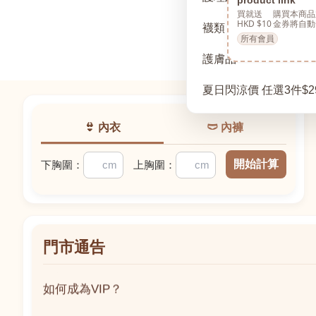
買就送
購買本商品
HKD $10
金券將自動
襪類
所有會員
護膚品
夏日閃涼價 任選3件$2
👙 內衣
🩲 內褲
開始計算
下胸圍：
上胸圍：
門市通告
如何成為VIP？
如何成為VIP？