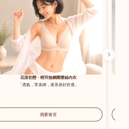
花漾初戀・輕羽無鋼圈蕾絲內衣
「透氣，零束縛，著系身好舒適」
我要留言