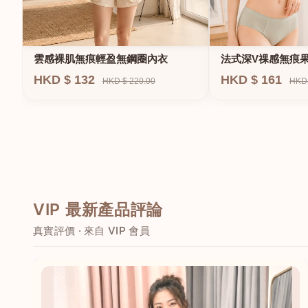
法式深V祼感無痕
雲感裸肌無痕輕盈無鋼圈內衣
圈內衣
HKD $ 161
HKD $ 132
HKD 
HKD $ 220.00
VIP 最新產品評論
真實評價 · 來自 VIP 會員