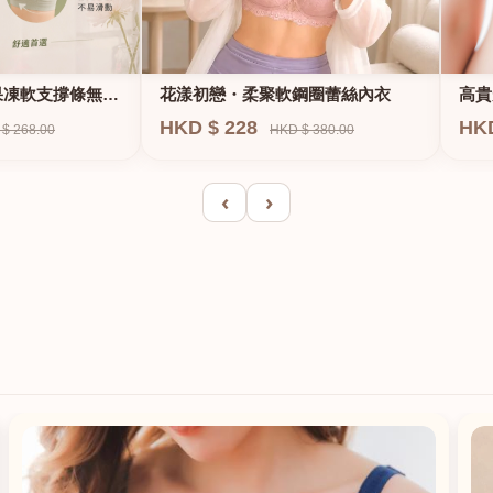
果凍軟支撐條無鋼
花漾初戀・柔聚軟鋼圈蕾絲內衣
高貴
E、
HKD $ 228
HK
$ 268.00
HKD $ 380.00
‹
›