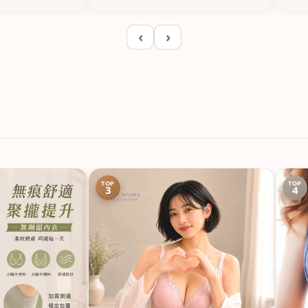
‹
›
TOP
TOP
3
4