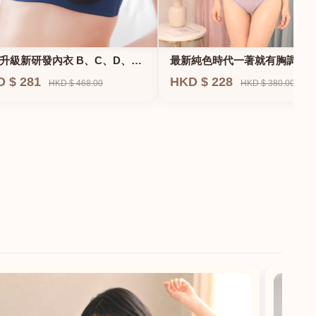
升級新研發內衣 B、C、D、
最新純色時代一著就有胸調整
F專業養脂術系列
衣-專治小胸 蝴蝶肌位矯正型內
D $ 281
HKD $ 228
HKD $ 468.00
HKD $ 380.00