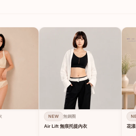
NEW
N
衣
無鋼圈
Air Lift 無痕托提內衣
花漾