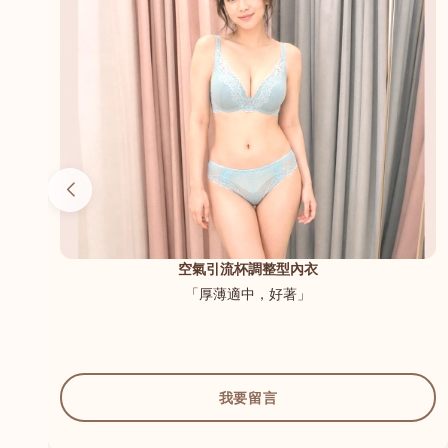
（內
空氣引流杯調整型內衣
「厚薄適中，好著」
我要留言