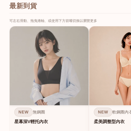
最新到貨
可左右滑動、拖曳捲軸、或使用下方箭嘴切換以瀏覽更多
NEW
NEW
無鋼圈
軟鋼圈內
星幕深V輕托內衣
柔美調整型內衣