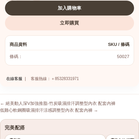
加入購物車
立即購買
港澳中文
商品資料
SKU / 條碼
English
條碼：
50027
在線客服
|
客服熱線：＋85328331971
← 絕美動人深V加強推脂-竹炭吸濕排汗調整型內衣 配套內褲
低雞心軟鋼圈吸濕排汗涼感調整型內衣 配套內褲 →
完美配搭