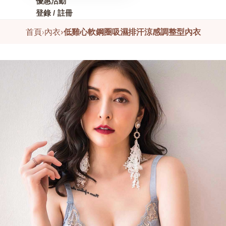
優惠活動
登錄 / 註冊
首頁
›
內衣
›
低雞心軟鋼圈吸濕排汗涼感調整型內衣