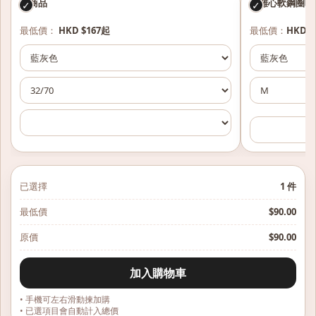
本商品
低雞心軟鋼圈吸
✓
✓
最低價：
HKD $167起
最低價：
HKD $
已選擇
1
件
最低價
$
90.00
原價
$
90.00
加入購物車
• 手機可左右滑動揀加購
• 已選項目會自動計入總價