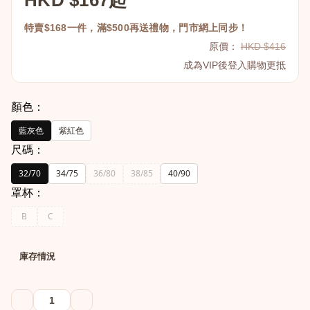
HKD $167起
特賣$168一件，滿$500再送禮物，門市網上同步！
原價：
HKD $416
成為VIP後登入購物更抵
顏色：
藍灰色
紫紅色
尺碼：
32/70
34/75
36/80
38/85
40/90
罩杯：
B
C
庫存情況