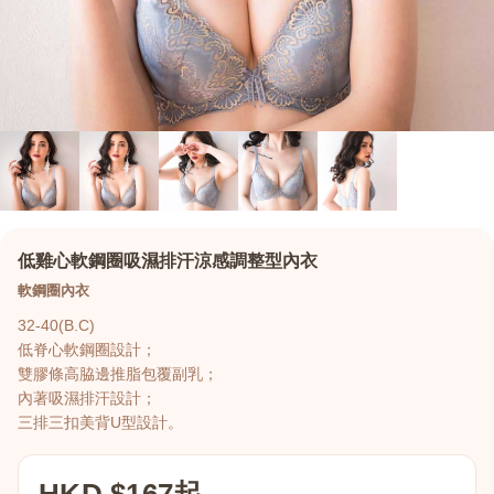
低雞心軟鋼圈吸濕排汗涼感調整型內衣
軟鋼圈內衣
32-40(B.C)
低脊心軟鋼圈設計；
雙膠條高脇邊推脂包覆副乳；
內著吸濕排汗設計；
三排三扣美背U型設計。