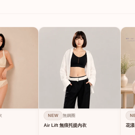
NEW
N
衣
無鋼圈
Air Lift 無痕托提內衣
花漾