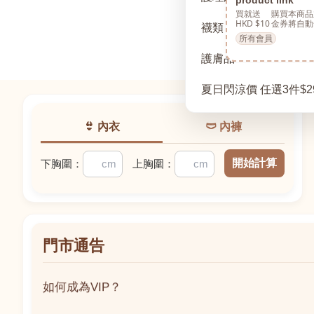
買就送
購買本商品
HKD $10
金券將自動
襪類
所有會員
護膚品
夏日閃涼價 任選3件$2
👙 內衣
🩲 內褲
開始計算
下胸圍：
上胸圍：
門市通告
如何成為VIP？
如何成為VIP？