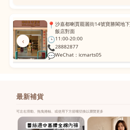
📍
澳門啤利喇街121號珍興樓L1舖
面
🕒
11:00-20:00
‹
📞
28331971
💬
WeChat：icmarts02
最新補貨
可左右滑動、拖曳捲軸、或使用下方箭嘴切換以瀏覽更多