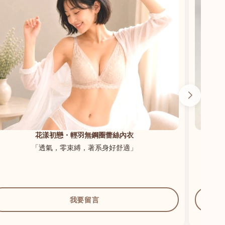
花漾初戀・輕羽無鋼圈蕾絲內衣
「透氣，零束縛，著系身好舒適」
我要留言