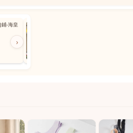
📍
 粵華廣場對
沙嘉都喇賈罷麗街14號寶勝
飯店對面
🕒
11:00-20:00
›
📞
28882877
💬
WeChat：icmarts05