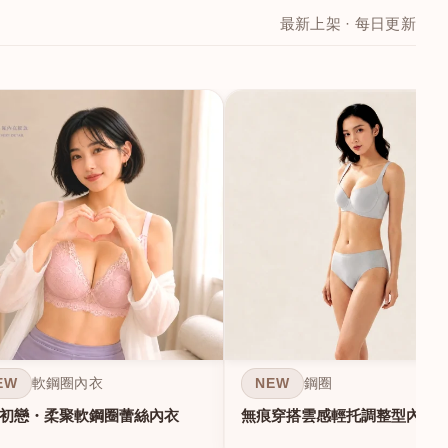
最新上架 · 每日更新
EW
NEW
軟鋼圈內衣
鋼圈
初戀・柔聚軟鋼圈蕾絲內衣
無痕穿搭雲感輕托調整型內衣