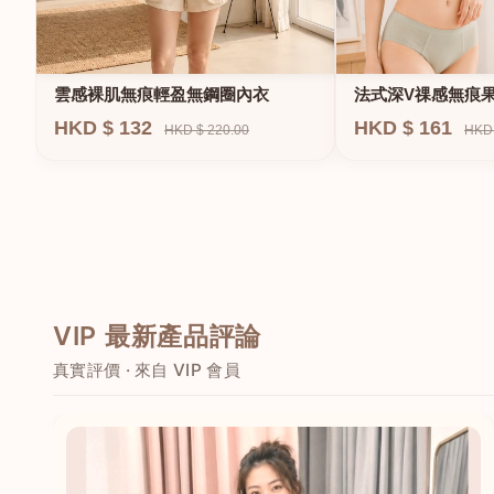
法式深V祼感無痕
雲感裸肌無痕輕盈無鋼圈內衣
圈內衣
HKD $ 161
HKD $ 132
HKD 
HKD $ 220.00
VIP 最新產品評論
真實評價 · 來自 VIP 會員