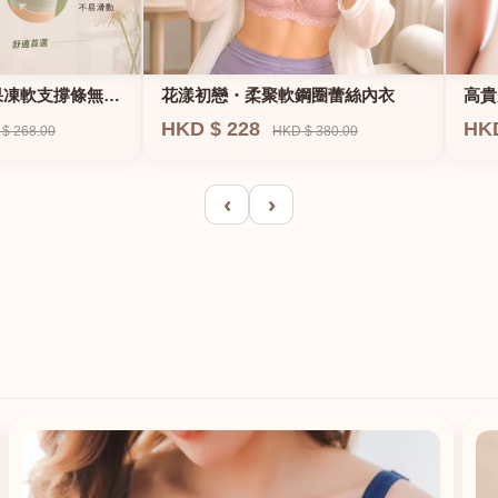
果凍軟支撐條無鋼
花漾初戀・柔聚軟鋼圈蕾絲內衣
高貴
E、
HKD $ 228
HK
$ 268.00
HKD $ 380.00
‹
›