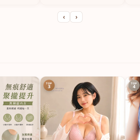
‹
›
TOP
TOP
3
4