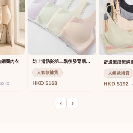
無鋼圈內衣
防上滑防陀第二階後發育期內衣
人氣款補貨
人氣款補貨
HKD $168
HKD $192
$220
‹
›