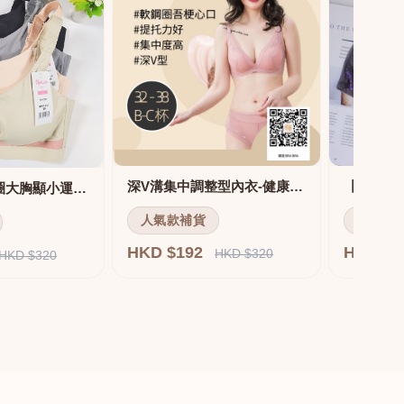
深V溝集中調整型內衣-健康軟鋼圈
舒適無痕無鋼圈大胸顯小運動內衣
人氣款補貨
人氣款
HKD $192
HKD $
HKD $320
HKD $320