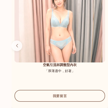
（內
空氣引流杯調整型內衣
「厚薄適中，好著」
我要留言