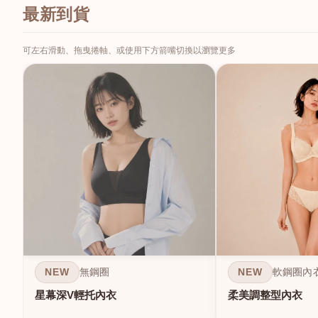
最新到貨
可左右滑動、拖曳捲軸、或使用下方箭嘴切換以瀏覽更多
NEW
NEW
無鋼圈
軟鋼圈內
星幕深V輕托內衣
柔美調整型內衣