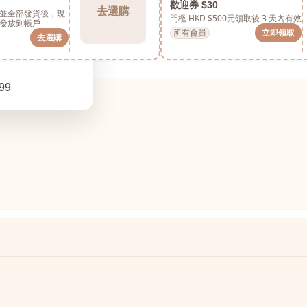
歡迎券 $30
去選購
並全部發貨後，現
門檻 HKD $500元
領取後 3 天內有效
發放到帳戶
所有會員
立即領取
去選購
99