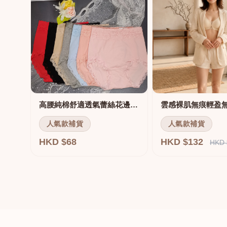
高腰純棉舒適透氣蕾絲花邊三角褲
雲感裸肌無痕輕盈
人氣款補貨
人氣款補貨
HKD $68
HKD $132
HKD 