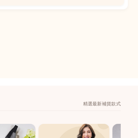
📍
閣地下J鋪-海皇
澳門黑沙環馬場大馬
舖 (萬寧隔離)
🕒
11:00-20:00
📞
28474006
💬
WeChat：icmarts0
精選最新補貨款式