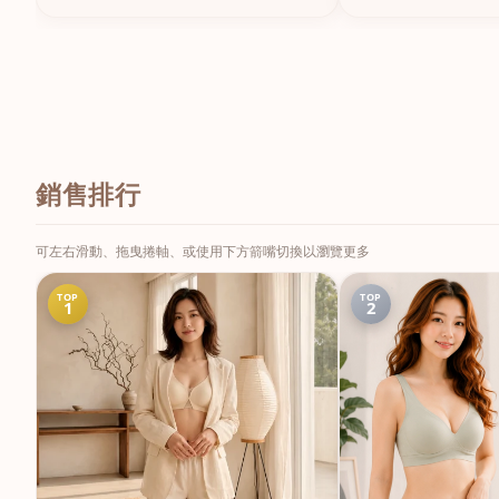
銷售排行
可左右滑動、拖曳捲軸、或使用下方箭嘴切換以瀏覽更多
TOP
TOP
1
2