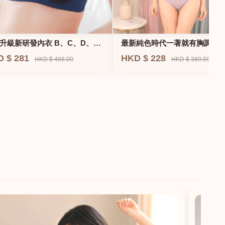
升級新研發內衣 B、C、D、
最新純色時代一著就有胸調整
F專業養脂術系列
衣-專治小胸 蝴蝶肌位矯正型內
D $ 281
HKD $ 228
HKD $ 468.00
HKD $ 380.00