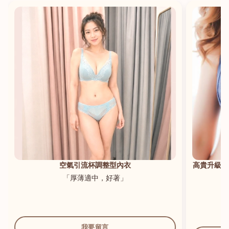
港澳中文
English
空氣引流杯調整型內衣
高貴升級新
「厚薄適中，好著」
我要留言