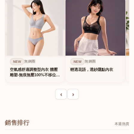
無鋼圈
無鋼圈
NEW
NEW
空氣感舒適調整型內衣 體壓
輕透花語，透紗隱點內衣
雕塑-無痕無壓100%不移位的
真提...
‹
›
銷售排行
本週熱賣