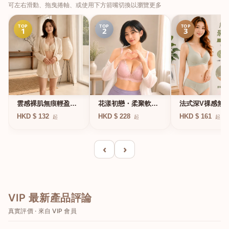
可左右滑動、拖曳捲軸、或使用下方箭嘴切換以瀏覽更多
TOP
TOP
TOP
1
2
3
法式深V祼感無
雲感裸肌無痕輕盈無
花漾初戀・柔聚軟鋼
凍軟支撐條無鋼
鋼圈內衣
圈蕾絲內衣
HKD $ 161
HKD $ 132
HKD $ 228
起
起
起
衣
‹
›
VIP 最新產品評論
真實評價 · 來自 VIP 會員