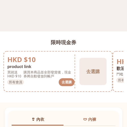
限時現金券
HKD $10
HK
product link
歡迎券
去選購
買就送
購買本商品並全部發貨後，現金
門檻 H
HKD $10
券將自動發放到帳戶
所有
所有會員
去選購
👙 內衣
🩲 內褲