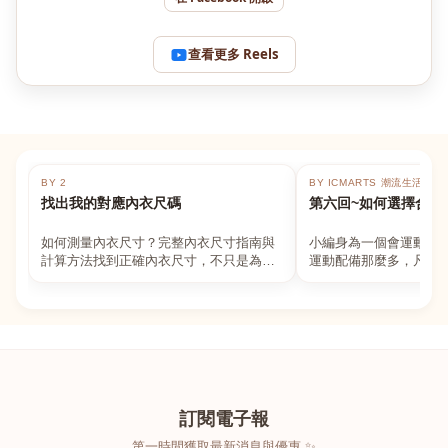
查看更多 Reels
BY 2
BY ICMARTS 潮流生活百貨
找出我的對應內衣尺碼
第六回~如何選擇合適
如何測量內衣尺寸？完整內衣尺寸指南與
小編身為一個會運動的
計算方法找到正確內衣尺寸，不只是為了
運動配備那麼多，凡舉
數字好看，而是為了長時間穿著的舒適與
動上衣，外套，內衣，
支撐。如果你...
堆！真的很多人...
訂閱電子報
第一時間獲取最新消息與優惠 ✨