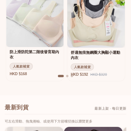
防上滑防陀第二階後發育期內
舒適無痕無鋼圈大胸顯小運動
衣
內衣
人氣款補貨
人氣款補貨
HKD $168
HKD $192
HKD $320
最新到貨
最新上架 · 每日更新
可左右滑動、拖曳捲軸、或使用下方箭嘴切換以瀏覽更多