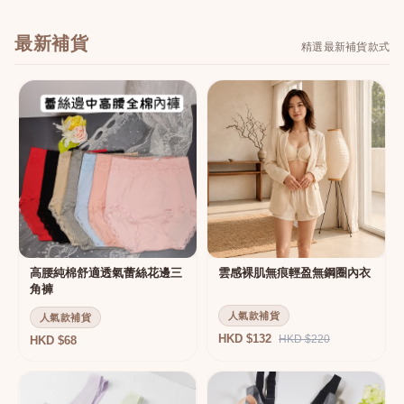
最新補貨
精選最新補貨款式
高腰純棉舒適透氣蕾絲花邊三
雲感裸肌無痕輕盈無鋼圈內衣
角褲
人氣款補貨
人氣款補貨
HKD $132
HKD $220
HKD $68