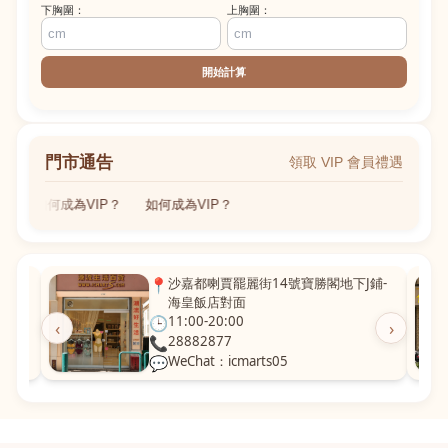
下胸圍：
上胸圍：
開始計算
門市通告
領取 VIP 會員禮遇
如何成為VIP？
如何成為VIP？
粵華廣
📍
沙嘉都喇賈罷麗街14號寶勝閣地下J鋪-
海皇飯店對面
🕒
11:00-20:00
‹
›
📞
28882877
💬
WeChat：icmarts05