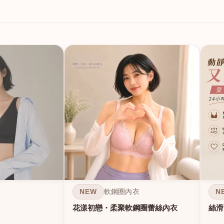
NEW
N
軟鋼圈內衣
花漾初戀・柔聚軟鋼圈蕾絲內衣
絲滑