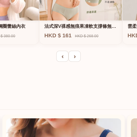
法式深V祼感無痕果凍軟支撐條無鋼
鋼圈蕾絲內衣
雲柔
圈內衣
HKD $ 161
HK
HKD $ 268.00
$ 380.00
‹
›