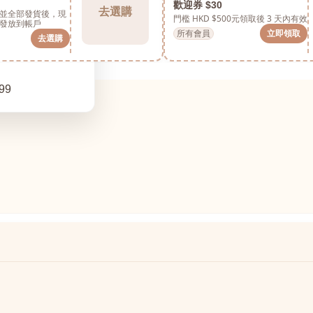
歡迎券 $30
去選購
並全部發貨後，現
門檻 HKD $500元
領取後 3 天內有效
發放到帳戶
所有會員
立即領取
去選購
99