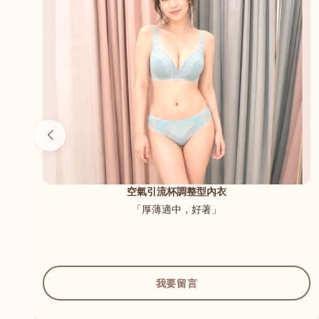
（內
空氣引流杯調整型內衣
「厚薄適中，好著」
我要留言