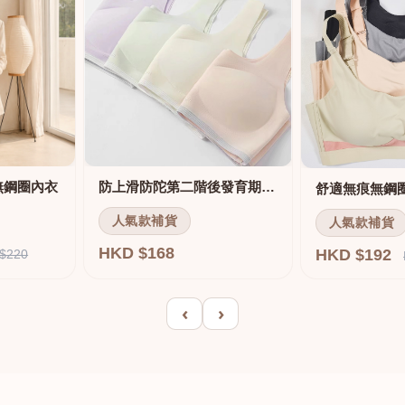
無鋼圈內衣
防上滑防陀第二階後發育期內衣
人氣款補貨
人氣款補貨
HKD $168
HKD $192
$220
‹
›