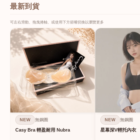
最新到貨
可左右滑動、拖曳捲軸、或使用下方箭嘴切換以瀏覽更多
NEW
NEW
無鋼圈
無鋼圈
Casy Bra 輕盈耐用 Nubra
星幕深V輕托內衣