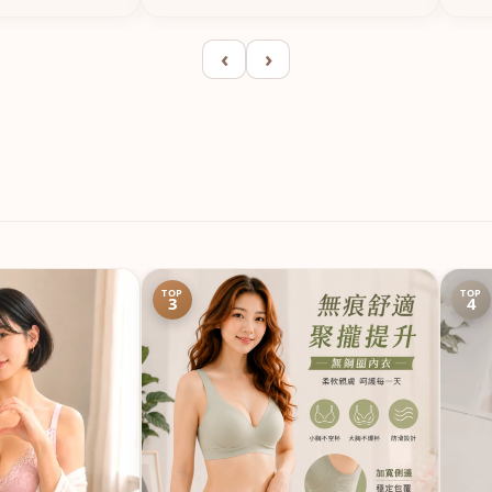
‹
›
TOP
TOP
3
4