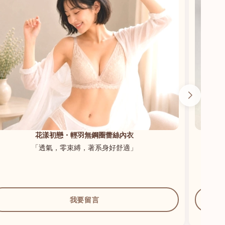
花漾初戀・輕羽無鋼圈蕾絲內衣
「透氣，零束縛，著系身好舒適」
我要留言