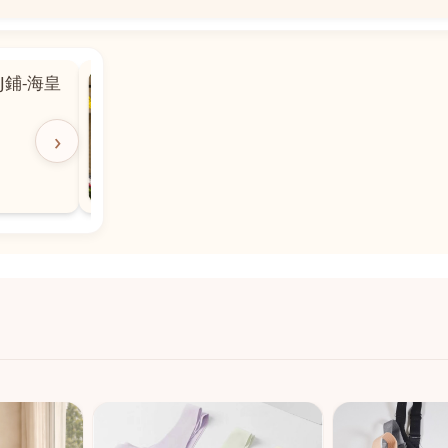
📍
 粵華廣場對
沙嘉都喇賈罷麗街14號寶勝
飯店對面
🕒
11:00-20:00
›
📞
28882877
💬
WeChat：icmarts05