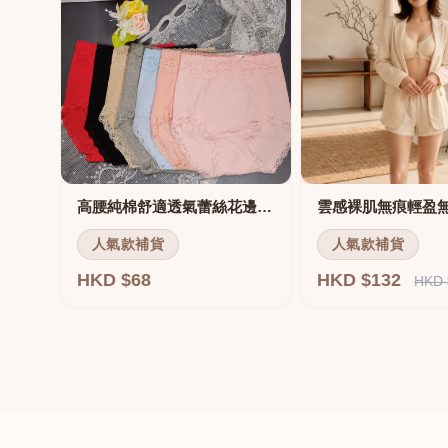
高腰純棉舒適透氣蕾絲花邊三角褲
雲感裸肌無痕輕盈
人氣款補貨
人氣款補貨
HKD $68
HKD $132
HKD 