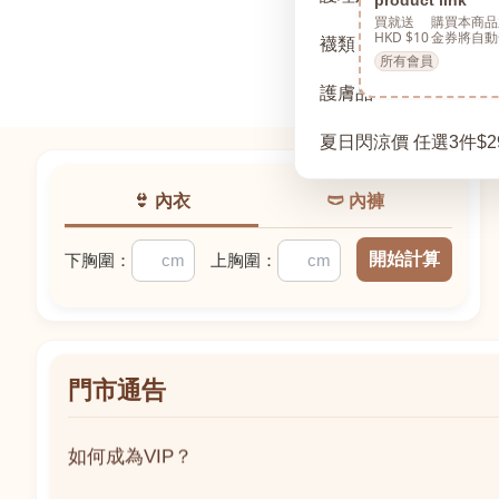
買就送
購買本商品
HKD $10
金券將自動
襪類
所有會員
護膚品
夏日閃涼價 任選3件$2
👙 內衣
🩲 內褲
開始計算
下胸圍：
上胸圍：
門市通告
如何成為VIP？
如何成為VIP？