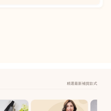
📍
閣地下J鋪-海皇
澳門黑沙環馬場大馬
舖 (萬寧隔離)
🕒
11:00-20:00
📞
28474006
💬
WeChat：icmarts0
精選最新補貨款式