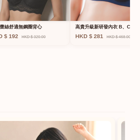
蕾絲舒適無鋼圈背心
高貴升級新研發內衣 B、C、D
E、F專業養脂術系列
D $ 192
HKD $ 281
HKD $ 320.00
HKD $ 468.00