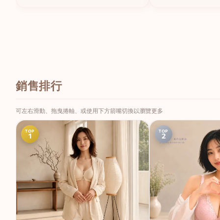
銷售排行
可左右滑動、拖曳捲軸、或使用下方箭嘴切換以瀏覽更多
TOP
TOP
1
2