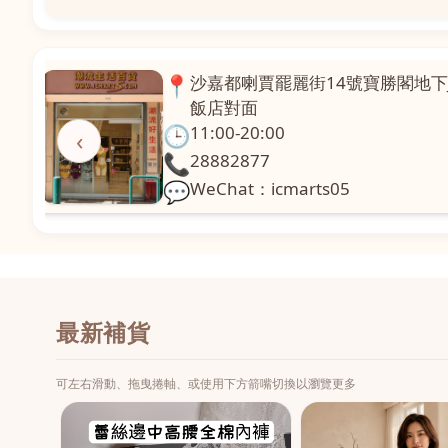
📍
澳門啤利喇街121號珍興樓L1舖
面
🕒
11:00-20:00
‹
📞
28331971
💬
WeChat：icmarts02
最新補貨
可左右滑動、拖曳捲軸、或使用下方箭嘴切換以瀏覽更多