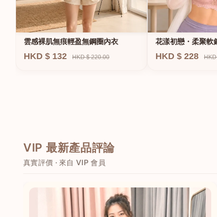
雲感裸肌無痕輕盈無鋼圈內衣
花漾初戀・柔聚軟
HKD $ 132
HKD $ 228
HKD $ 220.00
HKD 
VIP 最新產品評論
真實評價 · 來自 VIP 會員