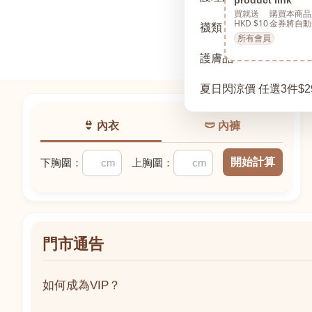
買就送
購買本商品
HKD $10
金券將自動
襪類
所有會員
護膚品
夏日閃涼價 任選3件$2
👙 內衣
🩲 內褲
開始計算
下胸圍：
上胸圍：
門市通告
如何成為VIP？
如何成為VIP？