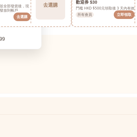
歡迎券 $30
去選購
並全部發貨後，現
門檻 HKD $500元
領取後 3 天內有效
發放到帳戶
所有會員
立即領取
去選購
99