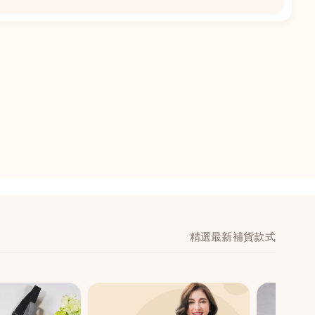
📍
閣地下J鋪-海皇
澳門黑沙環馬場大馬
舖 (萬寧隔離)
🕒
11:00-20:00
📞
28474006
💬
WeChat：icmarts0
精選最新補貨款式