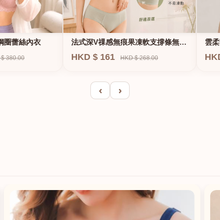
法式深V祼感無痕果凍軟支撐條無鋼
鋼圈蕾絲內衣
雲柔
圈內衣
HKD $ 161
HK
HKD $ 268.00
$ 380.00
‹
›