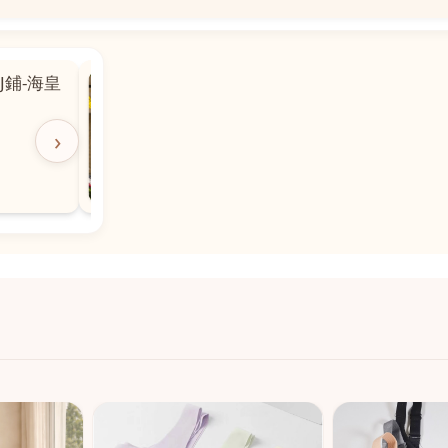
📍
 粵華廣場對
沙嘉都喇賈罷麗街14號寶勝
飯店對面
🕒
11:00-20:00
›
📞
28882877
💬
WeChat：icmarts05