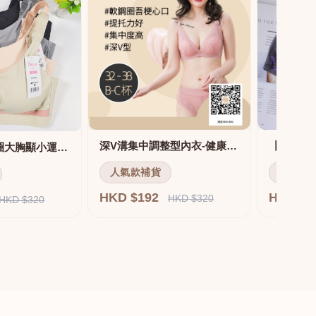
深V溝集中調整型內衣-健康軟鋼圈
舒適無痕無鋼圈大胸顯小運動內衣
人氣款補貨
人氣款
HKD $192
HKD $
HKD $320
HKD $320