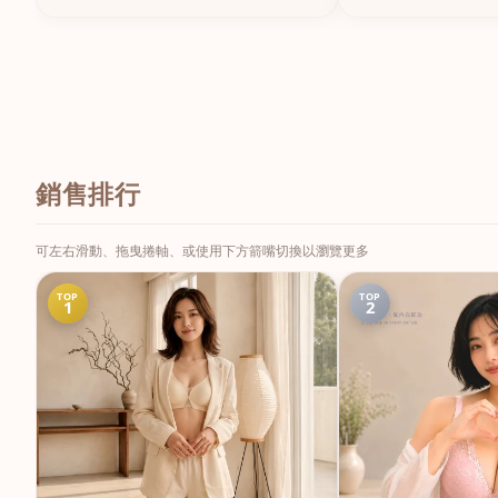
銷售排行
可左右滑動、拖曳捲軸、或使用下方箭嘴切換以瀏覽更多
TOP
TOP
1
2