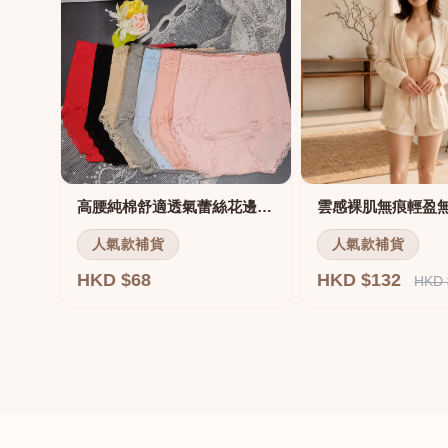
高腰純棉舒適透氣蕾絲花邊三角褲
雲感裸肌無痕輕盈
人氣款補貨
人氣款補貨
HKD $68
HKD $132
HKD 