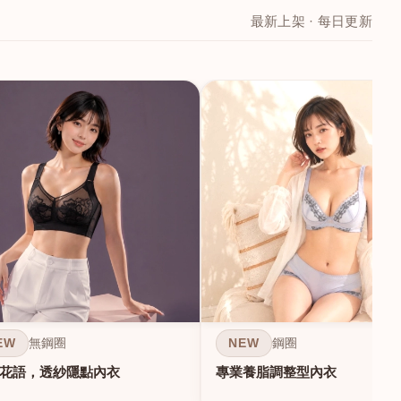
最新上架 · 每日更新
EW
NEW
無鋼圈
鋼圈
花語，透紗隱點內衣
專業養脂調整型內衣