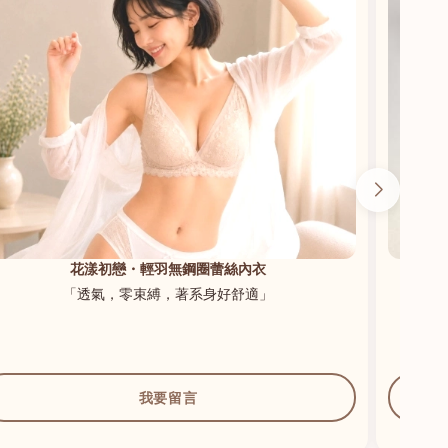
花漾初戀・輕羽無鋼圈蕾絲內衣
「透氣，零束縛，著系身好舒適」
我要留言