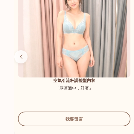
（內
空氣引流杯調整型內衣
「厚薄適中，好著」
我要留言