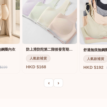
無鋼圈內衣
防上滑防陀第二階後發育期內衣
人氣款補貨
人氣款補貨
HKD $168
HKD $192
$220
‹
›