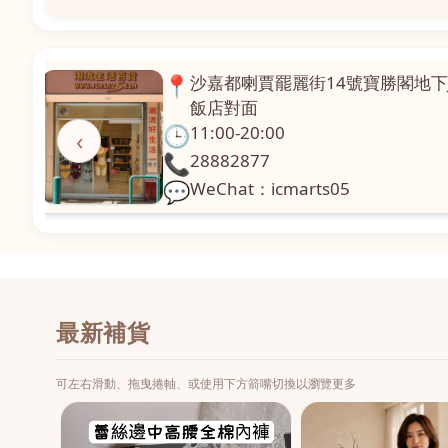
📍
澳門啤利喇街121號珍興樓L1舖
面
🕒
11:00-20:00
‹
📞
28331971
💬
WeChat：icmarts02
最新補貨
可左右滑動、拖曳捲軸、或使用下方箭嘴切換以瀏覽更多