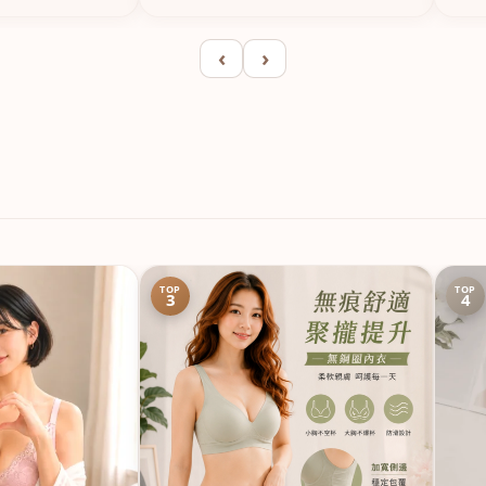
‹
›
TOP
TOP
3
4