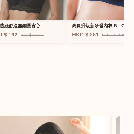
蕾絲舒適無鋼圈背心
高貴升級新研發內衣 B、C、D
E、F專業養脂術系列
D $ 192
HKD $ 281
HKD $ 320.00
HKD $ 468.00